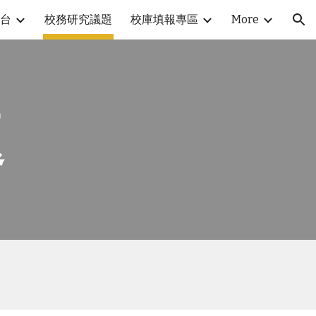
台
校務研究議題
校庫填報專區
More
ion
題