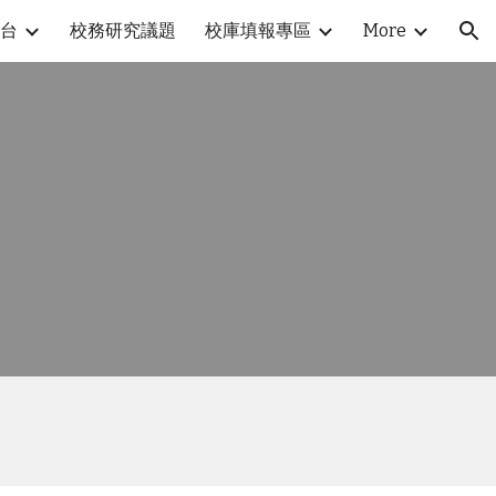
台
校務研究議題
校庫填報專區
More
ion